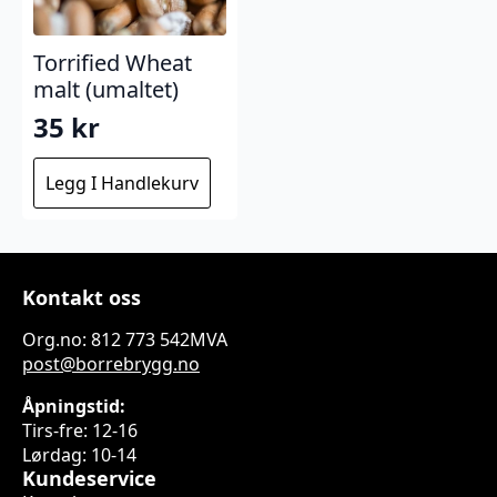
Torrified Wheat
malt (umaltet)
35
kr
Legg I Handlekurv
Kontakt oss
Org.no: 812 773 542MVA
post@borrebrygg.no
Åpningstid:
Tirs-fre: 12-16
Lørdag: 10-14
Kundeservice