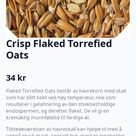
Crisp Flaked Torrefied
Oats
34
kr
Flaked Torrefied Oats består av havrekorn med skall
som har blitt kokt ved høy temperatur, noe som
resulterer i gelatinering av den stivelsesholdige
endospermen, og deretter flaket. De vil gi en
kremaktig munnfølelse til ferdige øl.
Tilstedeværelsen av havreskall kan hjelpe til med å
unngå stuck mash, spesielt hvis mesken inneholder