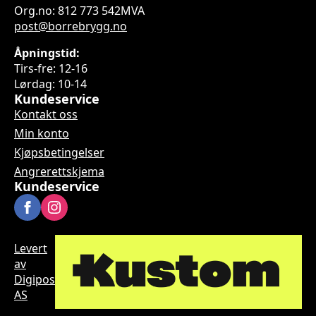
Org.no: 812 773 542MVA
post@borrebrygg.no
Åpningstid:
Tirs-fre: 12-16
Lørdag: 10-14
Kundeservice
Kontakt oss
Min konto
Kjøpsbetingelser
Angrerettskjema
Kundeservice
Levert
av
Digipos
AS