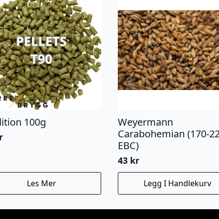
dition 100g
Weyermann
Carabohemian (170-2
r
EBC)
43
kr
Les Mer
Legg I Handlekurv