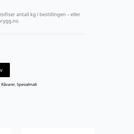
sifiser antall kg i bestillingen – eller
ebrygg.no
v
,
Råvarer
,
Spesialmalt