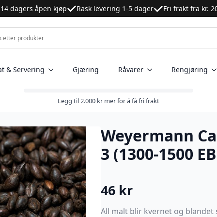
14 dagers åpen kjøp
Rask levering 1-5 dager
Fri frakt fra kr. 
at & Servering
Gjæring
Råvarer
Rengjøring
Legg til
2.000
kr
mer for å få fri frakt
Weyermann Car
3 (1300-1500 EB
46
kr
All malt blir kvernet og blande