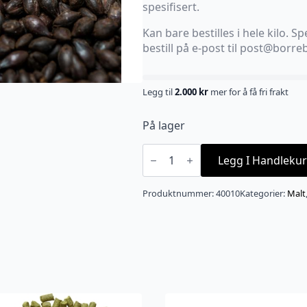
spesifisert.
Kan bare bestilles i hele kilo. Spe
bestill på e-post til post@borr
Legg til
2.000
kr
mer for å få fri frakt
På lager
Weyermann
Carafa
Legg I Handlekur
Special
Type
3
Produktnummer:
40010
Kategorier:
Malt
(1300-
1500
EBC)
antall