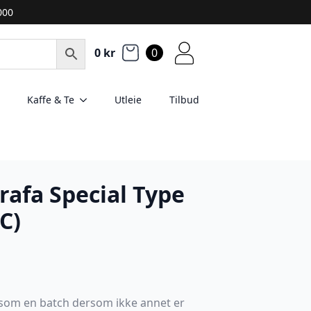
2000
0
kr
0
Kaffe & Te
Utleie
Tilbud
afa Special Type
C)
t som en batch dersom ikke annet er