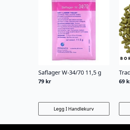
Saflager W-34/70 11,5 g
Tra
79
kr
69
k
Legg I Handlekurv