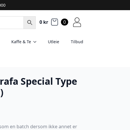
2000
0
kr
0
Kaffe & Te
Utleie
Tilbud
afa Special Type
)
t som en batch dersom ikke annet er