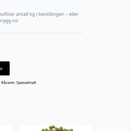
sifiser antall kg i bestillingen – eller
ebrygg.no
v
,
Råvarer
,
Spesialmalt