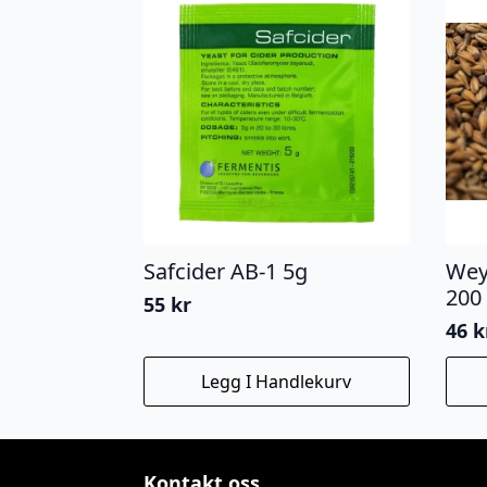
Safcider AB-1 5g
Wey
200
55
kr
46
k
Legg I Handlekurv
Kontakt oss