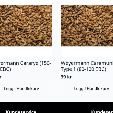
ermann Cararye (150-
Weyermann Caramun
 EBC)
Type 1 (80-100 EBC)
r
39
kr
Legg I Handlekurv
Legg I Handlekurv
Kundeservice
Kundeser