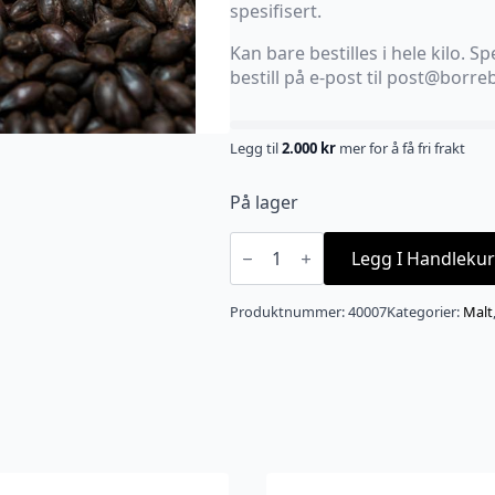
spesifisert.
Kan bare bestilles i hele kilo. Spe
bestill på e-post til post@borr
Legg til
2.000
kr
mer for å få fri frakt
På lager
Weyermann
Carafa
Legg I Handlekur
Special
Type
1
Produktnummer:
40007
Kategorier:
Malt
(800-
1000
EBC)
antall