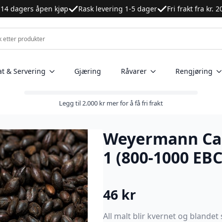
14 dagers åpen kjøp
Rask levering 1-5 dager
Fri frakt fra kr. 
at & Servering
Gjæring
Råvarer
Rengjøring
Legg til
2.000
kr
mer for å få fri frakt
Weyermann Car
1 (800-1000 EBC
46
kr
All malt blir kvernet og blande