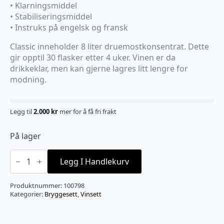
• Klarningsmiddel
• Stabiliseringsmiddel
• Instruks på engelsk og fransk
Classic inneholder 8 liter druemostkonsentrat. Dette
gir opptil 30 flasker etter 4 uker. Vinen er da
drikkeklar, men kan gjerne lagres litt lengre for
modning.
Legg til
2.000
kr
mer for å få fri frakt
På lager
Shiraz
Classic
Legg I Handlekurv
vinsett
antall
Produktnummer:
100798
Kategorier:
Bryggesett
,
Vinsett