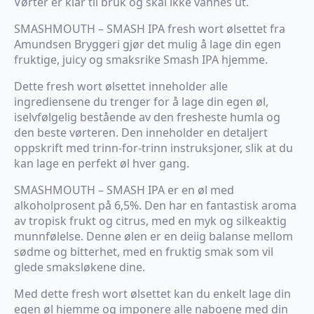
Vørter er klar til bruk og skal ikke vannes ut.
SMASHMOUTH – SMASH IPA fresh wort ølsettet fra
Amundsen Bryggeri gjør det mulig å lage din egen
fruktige, juicy og smaksrike Smash IPA hjemme.
Dette fresh wort ølsettet inneholder alle
ingrediensene du trenger for å lage din egen øl,
iselvfølgelig bestående av den fresheste humla og
den beste vørteren. Den inneholder en detaljert
oppskrift med trinn-for-trinn instruksjoner, slik at du
kan lage en perfekt øl hver gang.
SMASHMOUTH – SMASH IPA er en øl med
alkoholprosent på 6,5%. Den har en fantastisk aroma
av tropisk frukt og citrus, med en myk og silkeaktig
munnfølelse. Denne ølen er en deiig balanse mellom
sødme og bitterhet, med en fruktig smak som vil
glede smaksløkene dine.
Med dette fresh wort ølsettet kan du enkelt lage din
egen øl hjemme og imponere alle naboene med din