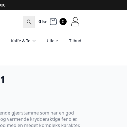
2000
0
kr
0
Kaffe & Te
Utleie
Tilbud
21
ærende gjærstamme som har en god
 og varmende krydderaktige fenoler.
ig og med en meget kompleks karakter.