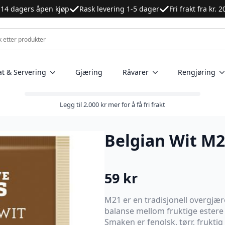
14 dagers åpen kjøp
Rask levering 1-5 dager
Fri frakt fra kr. 
at & Servering
Gjæring
Råvarer
Rengjøring
Legg til
2.000
kr
mer for å få fri frakt
Belgian Wit M
59
kr
M21 er en tradisjonell overgj
balanse mellom fruktige estere
Smaken er fenolsk, tørr, frukt