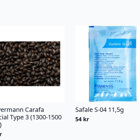
ermann Carafa
Safale S-04 11,5g
cial Type 3 (1300-1500
54
kr
)
r