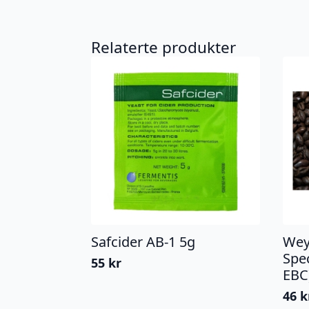
Relaterte produkter
Safcider AB-1 5g
Wey
Spe
55
kr
EBC
46
k