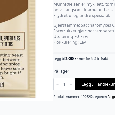
Munnfølelsen er myk, lett, tørr
og vil langsomt klarne under la
krydret øl og andre spesialøl.
Gjærstamme: Saccharomyces Ce
Foretrukket gjæringstemperatu
Utgjæring 70-75%
Flokkulering: Lav
Legg til
2.000
kr
mer for å få fri frakt
På lager
Belgian
Wit
Legg I Handlekur
M21
antall
Produktnummer:
10062
Kategorier:
Belgi