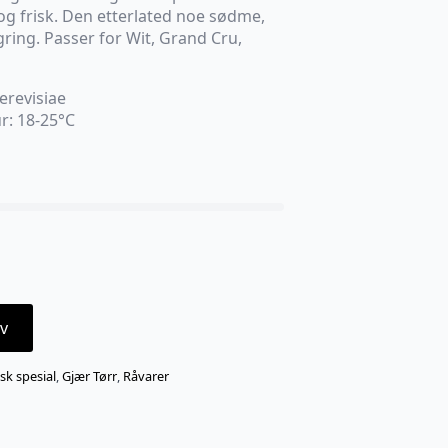
 og frisk. Den etterlated noe sødme,
gring. Passer for Wit, Grand Cru,
revisiae
r: 18-25°C
v
sk spesial
,
Gjær Tørr
,
Råvarer