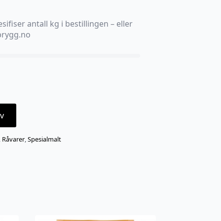
sifiser antall kg i bestillingen – eller
ebrygg.no
v
,
Råvarer
,
Spesialmalt