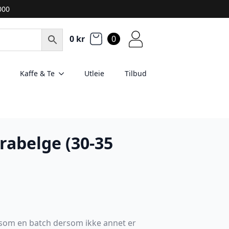
2000
0
kr
0
Kaffe & Te
Utleie
Tilbud
abelge (30-35
t som en batch dersom ikke annet er