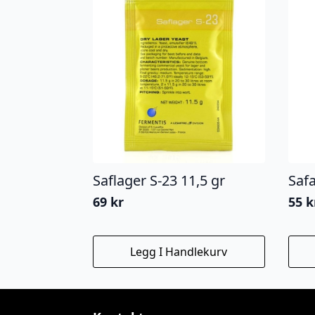
Saflager S-23 11,5 gr
Saf
69
kr
55
k
Legg I Handlekurv