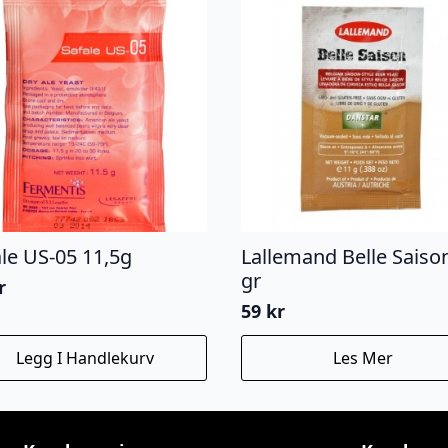
ale US-05 11,5g
Lallemand Belle Saiso
gr
r
59
kr
Legg I Handlekurv
Les Mer