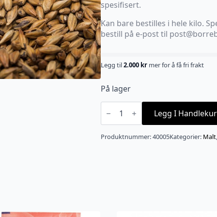
spesifisert.
Kan bare bestilles i hele kilo. Spe
bestill på e-post til post@borr
Legg til
2.000
kr
mer for å få fri frakt
På lager
Weyermann
Carabelge
Legg I Handlekur
(30-
35
EBC)
Produktnummer:
40005
Kategorier:
Malt
antall