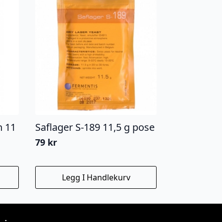
n 11
Saflager S-189 11,5 g pose
79
kr
Legg I Handlekurv