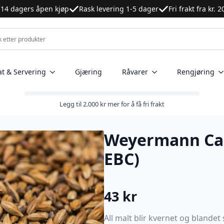
14 dagers åpen kjøp
Rask levering 1-5 dager
Fri frakt fra kr. 
at & Servering
Gjæring
Råvarer
Rengjøring
Legg til
2.000
kr
mer for å få fri frakt
Weyermann Car
EBC)
43
kr
All malt blir kvernet og blande