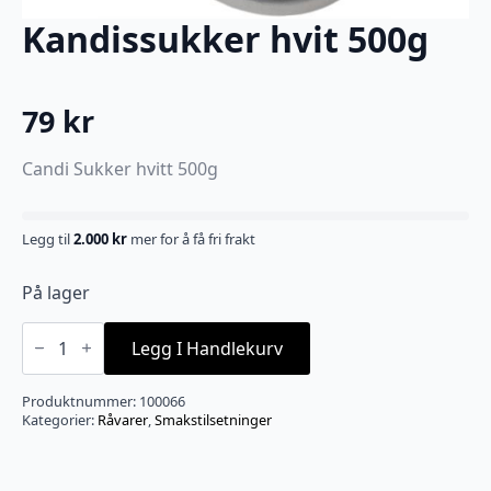
Kandissukker hvit 500g
79
kr
Candi Sukker hvitt 500g
Legg til
2.000
kr
mer for å få fri frakt
På lager
Kandissukker
hvit
Legg I Handlekurv
500g
antall
Produktnummer:
100066
Kategorier:
Råvarer
,
Smakstilsetninger