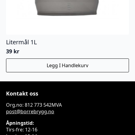
Litermål 1L
39
kr
Legg I Handlekurv
Kontakt oss
Org.no: 812 773 542MVA
post@borrebrygg.no
Åpningstid:
Tirs-fre: 12-16