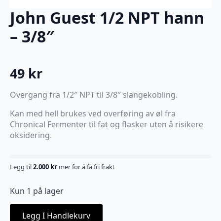
John Guest 1/2 NPT hann
– 3/8″
49
kr
Overgang fra 1/2″ NPT til 3/8″ slangekobling.
Kan med hell brukes ved overføring av øl fra
Chronical Fermenter til fat og flasker uten å risikere
oksidering.
Legg til
2.000
kr
mer for å få fri frakt
Kun 1 på lager
Legg I Handlekurv