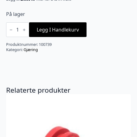
På lager
Gummipropp
til
Legg I Handlekurv
glassballong
-
Konisk
Produktnummer:
100739
30x24mm
Kategori:
Gjæring
-
40mm
høy
antall
Relaterte produkter