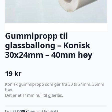
Gummipropp til
glassballong – Konisk
30x24mm – 40mm høy
19
kr
Konisk gummipropp som går fra 30 til 24mm. 36mm
høy.
Det er et 11mm hull til gjærlås.
Legg til
2.000
kr
mer for å få fri frakt