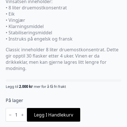
Vinsatsen inneholder:
• 8 liter druemostkonsentrat
• Eik
• Vingjær
• Klarningsmiddel
• Stabiliseringsmiddel
• Instruks på engelsk og fransk
Classic inneholder 8 liter druemostkonsentrat. Dette
gir opptil 30 flasker etter 4 uker. Vinen er da
drikkeklar, men kan gjerne lagres litt lengre for
modning.
Legg til
2.000
kr
mer for å få fri frakt
På lager
Cabernet
Sauvignon
Legg I Handlekurv
Classic
vinsett