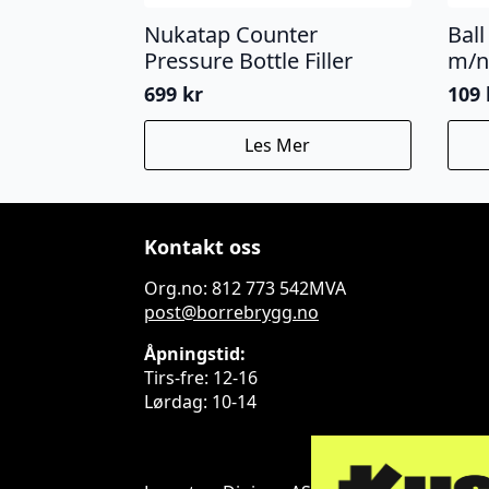
Nukatap Counter
Ball
Pressure Bottle Filler
m/n
699
kr
109
Les Mer
Kontakt oss
Org.no: 812 773 542MVA
post@borrebrygg.no
Åpningstid:
Tirs-fre: 12-16
Lørdag: 10-14