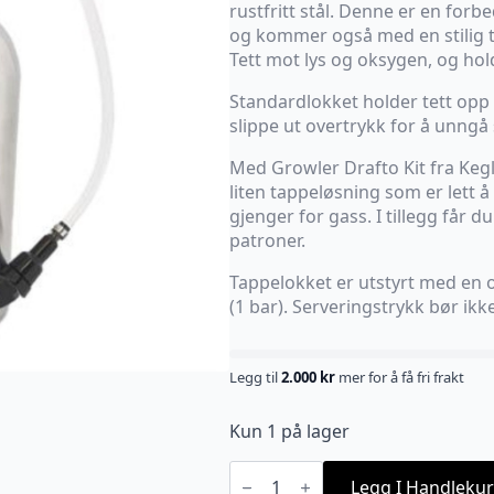
rustfritt stål. Denne er en forb
og kommer også med en stilig t
Tett mot lys og oksygen, og hol
Standardlokket holder tett opp ti
slippe ut overtrykk for å unngå
Med Growler Drafto Kit fra Kegl
liten tappeløsning som er lett
gjenger for gass. I tillegg får 
patroner.
Tappelokket er utstyrt med en o
(1 bar). Serveringstrykk bør ikke
Legg til
2.000
kr
mer for å få fri frakt
Kun 1 på lager
2
liters
Legg I Handlekur