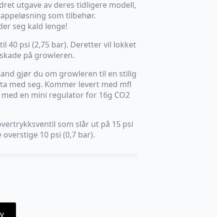
edret utgave av deres tidligere modell,
appeløsning som tilbehør.
der seg kald lenge!
l 40 psi (2,75 bar). Deretter vil lokket
 skade på growleren.
and gjør du om growleren til en stilig
 å ta med seg. Kommer levert med mfl
du med en mini regulator for 16g CO2
vertrykksventil som slår ut på 15 psi
 overstige 10 psi (0,7 bar).
v