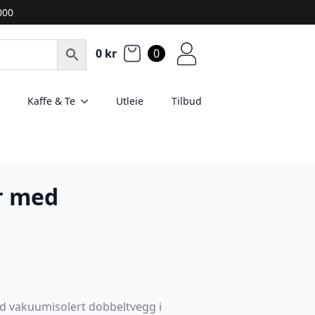
2000
0
kr
0
Kaffe & Te
Utleie
Tilbud
er med
ed vakuumisolert dobbeltvegg i