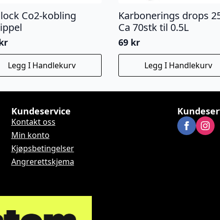
 lock Co2-kobling
Karbonerings drops 2
ippel
Ca 70stk til 0.5L
kr
69
kr
Legg I Handlekurv
Legg I Handlekurv
Kundeservice
Kundeser
Kontakt oss
Min konto
Kjøpsbetingelser
Angrerettskjema