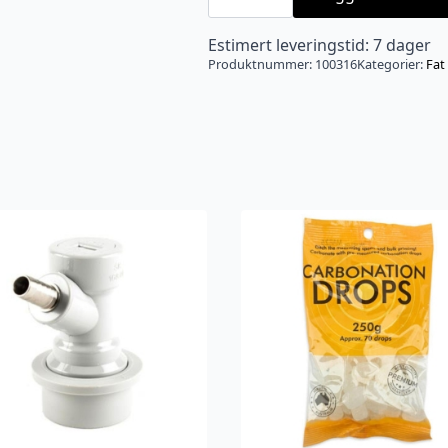
Growler
med
tappeløsning
Estimert leveringstid: 7 dager
antall
Produktnummer:
100316
Kategorier:
Fat