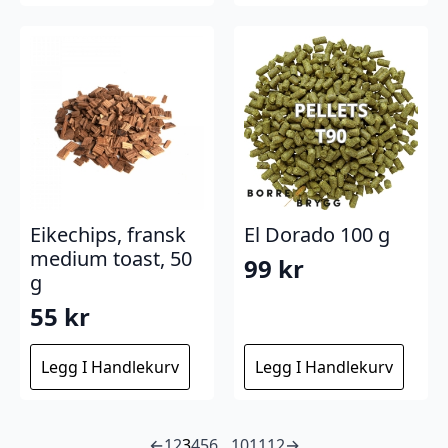
Eikechips, fransk
El Dorado 100 g
medium toast, 50
99
kr
g
55
kr
Legg I Handlekurv
Legg I Handlekurv
←
1
2
3
4
5
6
…
10
11
12
→