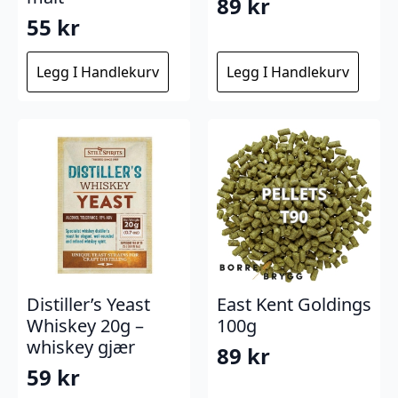
89
kr
55
kr
Legg I Handlekurv
Legg I Handlekurv
Distiller’s Yeast
East Kent Goldings
Whiskey 20g –
100g
whiskey gjær
89
kr
59
kr