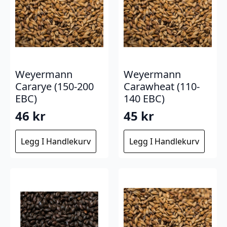
Weyermann
Weyermann
Cararye (150-200
Carawheat (110-
EBC)
140 EBC)
46
kr
45
kr
Legg I Handlekurv
Legg I Handlekurv