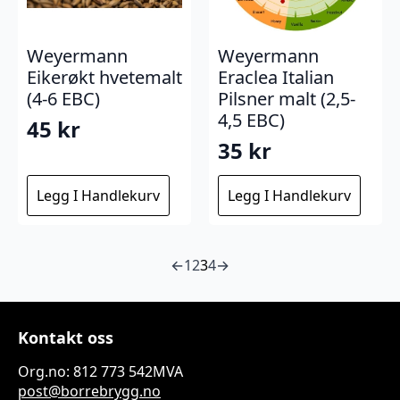
Weyermann
Weyermann
Eikerøkt hvetemalt
Eraclea Italian
(4-6 EBC)
Pilsner malt (2,5-
4,5 EBC)
45
kr
35
kr
Legg I Handlekurv
Legg I Handlekurv
←
1
2
3
4
→
Kontakt oss
Org.no: 812 773 542MVA
post@borrebrygg.no