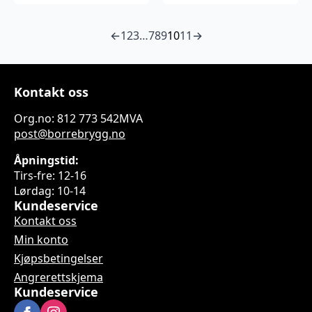
←
1
2
3
…
7
8
9
10
11
→
Kontakt oss
Org.no: 812 773 542MVA
post@borrebrygg.no
Åpningstid:
Tirs-fre: 12-16
Lørdag: 10-14
Kundeservice
Kontakt oss
Min konto
Kjøpsbetingelser
Angrerettskjema
Kundeservice