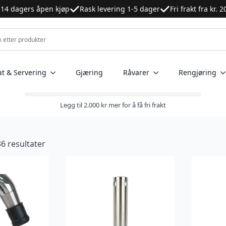
14 dagers åpen kjøp
Rask levering 1-5 dager
Fri frakt fra kr. 
at & Servering
Gjæring
Råvarer
Rengjøring
Legg til
2.000
kr
mer for å få fri frakt
36 resultater