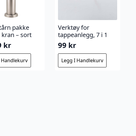
tårn pakke
Verktøy for
kran – sort
tappeanlegg, 7 i 1
9
kr
99
kr
I Handlekurv
Legg I Handlekurv