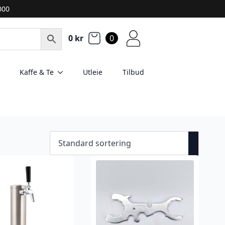
2000
0
kr
0
Kaffe & Te
Utleie
Tilbud