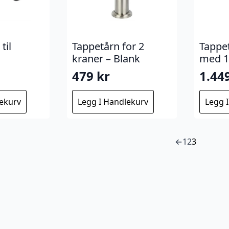
til
Tappetårn for 2
Tappe
kraner – Blank
med 1 
479
kr
1.44
lekurv
Legg I Handlekurv
Legg 
←
1
2
3