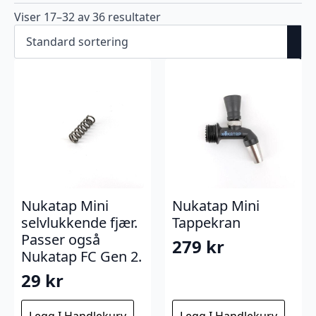
Viser 17–32 av 36 resultater
Nukatap Mini
Nukatap Mini
selvlukkende fjær.
Tappekran
Passer også
279
kr
Nukatap FC Gen 2.
29
kr
Legg I Handlekurv
Legg I Handlekurv