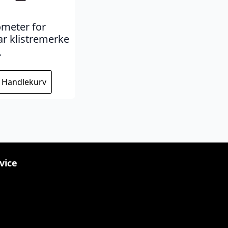
meter for
ar klistremerke
r
I Handlekurv
vice