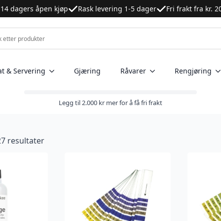
14 dagers åpen kjøp
Rask levering 1-5 dager
Fri frakt fra kr. 
at & Servering
Gjæring
Råvarer
Rengjøring
Legg til
2.000
kr
mer for å få fri frakt
27 resultater