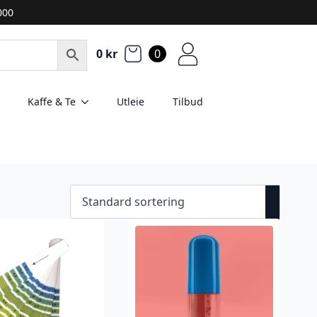
2000
0
kr
0
Kaffe & Te
Utleie
Tilbud