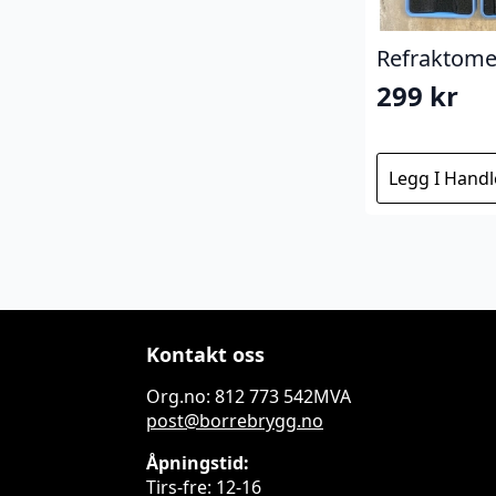
Refraktomet
299
kr
Legg I Hand
Kontakt oss
Org.no: 812 773 542MVA
post@borrebrygg.no
Åpningstid:
Tirs-fre: 12-16