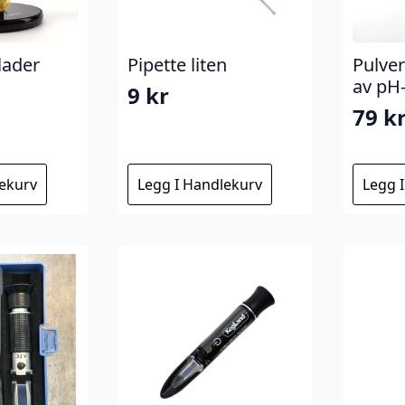
 lader
Pipette liten
Pulver
av pH
9
kr
79
k
lekurv
Legg I Handlekurv
Legg 