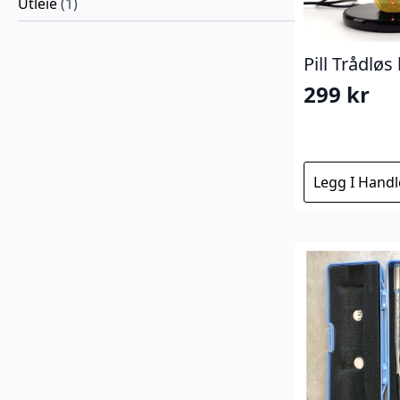
Utleie
(1)
Pill Trådløs
299
kr
Legg I Hand