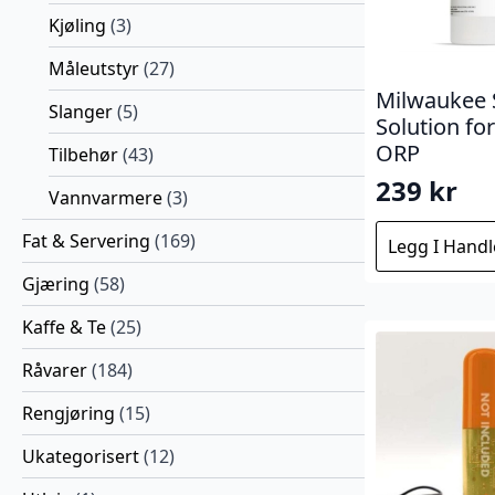
Kjøling
(3)
Måleutstyr
(27)
Milwaukee 
Slanger
(5)
Solution for
ORP
Tilbehør
(43)
239
kr
Vannvarmere
(3)
Fat & Servering
(169)
Legg I Hand
Gjæring
(58)
Kaffe & Te
(25)
Råvarer
(184)
Rengjøring
(15)
Ukategorisert
(12)