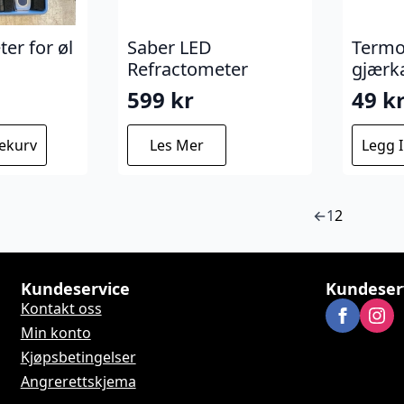
er for øl
Saber LED
Termo
Refractometer
gjærk
599
kr
49
k
lekurv
Les Mer
Legg 
←
1
2
Kundeservice
Kundeser
Kontakt oss
Min konto
Kjøpsbetingelser
Angrerettskjema