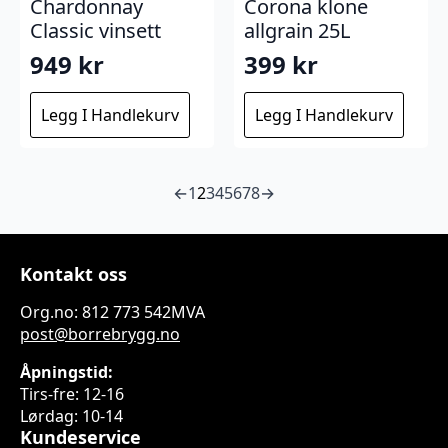
Chardonnay
Corona klone
Classic vinsett
allgrain 25L
949
kr
399
kr
Legg I Handlekurv
Legg I Handlekurv
←
1
2
3
4
5
6
7
8
→
Kontakt oss
Org.no: 812 773 542MVA
post@borrebrygg.no
Åpningstid:
Tirs-fre: 12-16
Lørdag: 10-14
Kundeservice