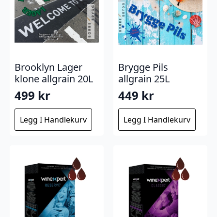
Brooklyn Lager
Brygge Pils
klone allgrain 20L
allgrain 25L
499
kr
449
kr
Legg I Handlekurv
Legg I Handlekurv