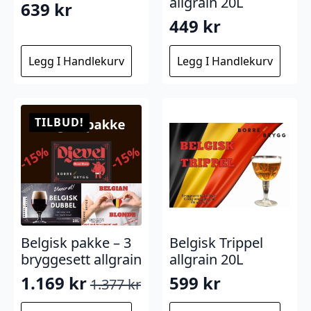
allgrain 20L
639
kr
449
kr
Legg I Handlekurv
Legg I Handlekurv
TILBUD!
Belgisk pakke – 3
Belgisk Trippel
bryggesett allgrain
allgrain 20L
1.169
kr
599
kr
1.377
kr
Opprinnelig
Nåværende
pris
pris