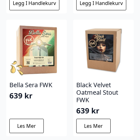
Legg I Handlekurv
Legg I Handlekurv
var:
er:
1.377 kr.
1.169 kr.
Bella Sera FWK
Black Velvet
Oatmeal Stout
639
kr
FWK
639
kr
Les Mer
Les Mer