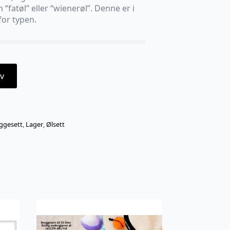
fatøl” eller “wienerøl”. Denne er i
or typen.
v
ggesett
,
Lager
,
Ølsett