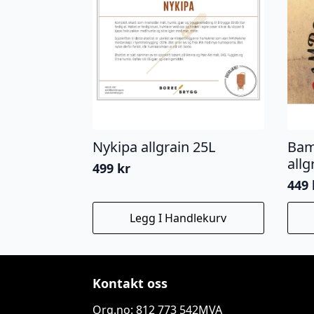
Nykipa allgrain 25L
Bam
allg
499
kr
449
Legg I Handlekurv
Kontakt oss
Org.no: 812 773 542MVA