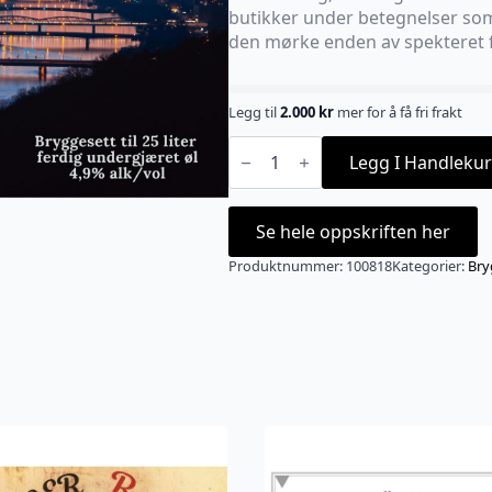
butikker under betegnelser som “
den mørke enden av spekteret f
Legg til
2.000
kr
mer for å få fri frakt
Vienna
Lager
Legg I Handlekur
allgrain
20L
antall
Se hele oppskriften her
Produktnummer:
100818
Kategorier:
Bry