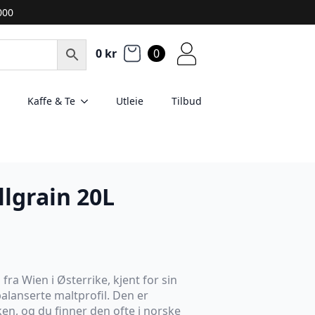
2000
0
kr
0
Kaffe & Te
Utleie
Tilbud
llgrain 20L
 fra Wien i Østerrike, kjent for sin
balanserte maltprofil. Den er
ken, og du finner den ofte i norske