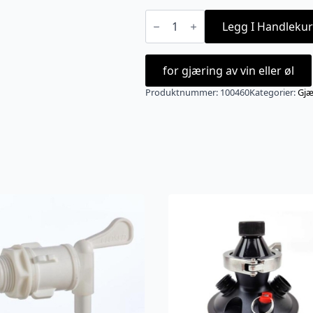
Glassballong
4
Legg I Handlekur
liter
antall
for gjæring av vin eller øl
Produktnummer:
100460
Kategorier:
Gjæ