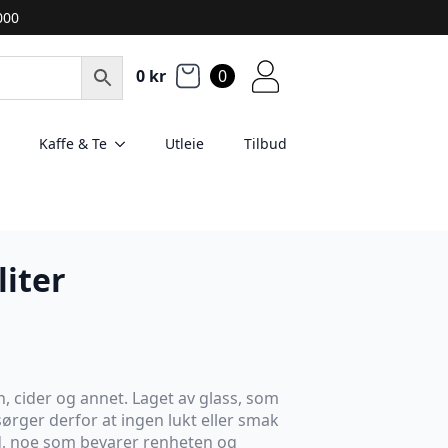
2000
0
kr
0
Kaffe & Te
Utleie
Tilbud
liter
, cider og annet. Laget av glass, som
sørger derfor at ingen lukt eller smak
ld, noe som bevarer renheten og