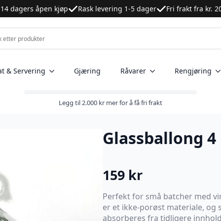
14 dagers åpen kjøp
Rask levering 1-5 dager
Fri frakt fra kr. 
at & Servering
Gjæring
Råvarer
Rengjøring
Legg til
2.000
kr
mer for å få fri frakt
Glassballong 4 
159
kr
Perfekt for små batcher med vin
er et ikke-porøst materiale, og 
absorberes fra tidligere innho