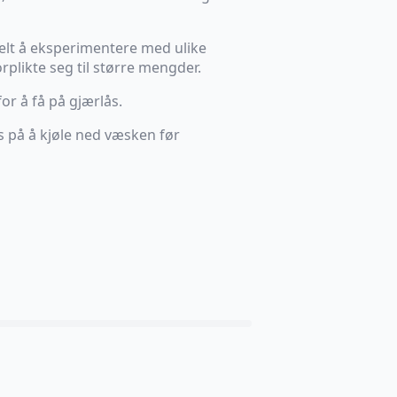
nkelt å eksperimentere med ulike
rplikte seg til større mengder.
r å få på gjærlås.
s på å kjøle ned væsken før