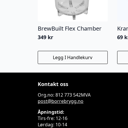
BrewBuilt Flex Chamber
Kran
349
kr
69
k
Legg I Handlekurv
Kontakt oss
Org.no: 812 773 542MVA
post@borrebrygg.no
Åpningstid:
Tirs-fre: 12-16
Lørdag: 10-14