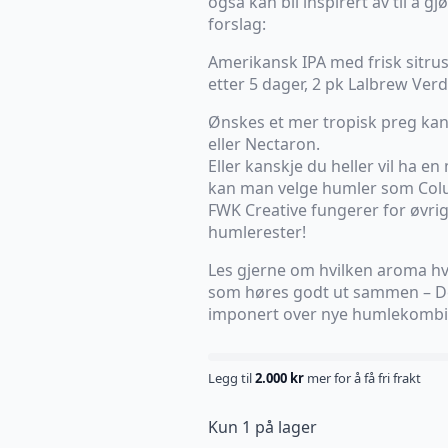
også kan bli inspirert av til å g
forslag:
Amerikansk IPA med frisk sitru
etter 5 dager, 2 pk Lalbrew Ver
Ønskes et mer tropisk preg kan
eller Nectaron.
Eller kanskje du heller vil ha e
kan man velge humler som Colu
FWK Creative fungerer for øvrig 
humlerester!
Les gjerne om hvilken aroma hv
som høres godt ut sammen – Det
imponert over nye humlekombi
Legg til
2.000
kr
mer for å få fri frakt
Kun 1 på lager