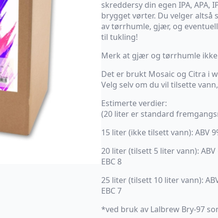
skreddersy din egen IPA, APA, I
brygget vørter. Du velger altså 
av tørrhumle, gjær, og eventuel
til tukling!
Merk at gjær og tørrhumle ikke e
Det er brukt Mosaic og Citra i 
Velg selv om du vil tilsette vann,
Estimerte verdier:
(20 liter er standard fremgangs
15 liter (ikke tilsett vann): ABV
20 liter (tilsett 5 liter vann): A
EBC 8
25 liter (tilsett 10 liter vann): 
EBC 7
*ved bruk av Lalbrew Bry-97 s