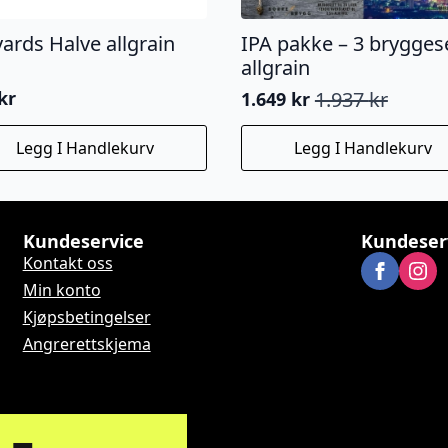
ards Halve allgrain
IPA pakke – 3 brygges
allgrain
kr
1.937
kr
1.649
kr
Opprinnelig
Nåværende
pris
pris
Legg I Handlekurv
Legg I Handlekurv
var:
er:
1.937 kr.
1.649 kr.
Kundeservice
Kundeser
Kontakt oss
Min konto
Kjøpsbetingelser
Angrerettskjema