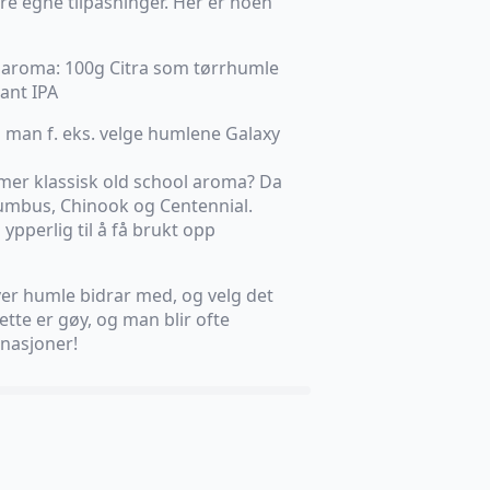
jøre egne tilpasninger. Her er noen
saroma: 100g Citra som tørrhumle
dant IPA
 man f. eks. velge humlene Galaxy
n mer klassisk old school aroma? Da
mbus, Chinook og Centennial.
ypperlig til å få brukt opp
er humle bidrar med, og velg det
te er gøy, og man blir ofte
nasjoner!