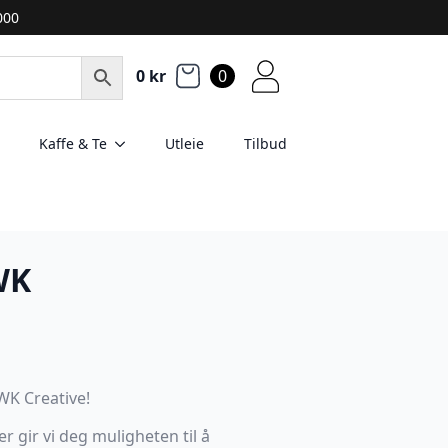
2000
0
kr
0
Kaffe & Te
Utleie
Tilbud
WK
WK Creative!
r gir vi deg muligheten til å