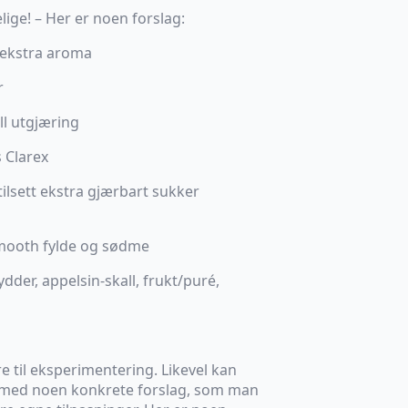
lige! – Her er noen forslag:
r ekstra aroma
r
ll utgjæring
s Clarex
tilsett ekstra gjærbart sukker
smooth fylde og sødme
rydder, appelsin-skall, frukt/puré,
 til eksperimentering. Likevel kan
 med noen konkrete forslag, som man