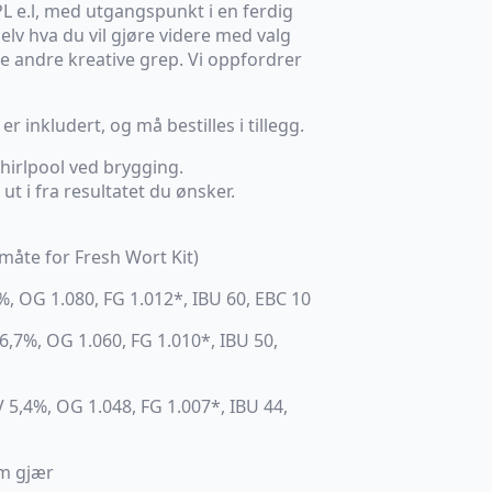
PL e.l, med utgangspunkt i en ferdig
selv hva du vil gjøre videre med valg
le andre kreative grep. Vi oppfordrer
r inkludert, og må bestilles i tillegg.
whirlpool ved brygging.
 ut i fra resultatet du ønsker.
måte for Fresh Wort Kit)
 9%, OG 1.080, FG 1.012*, IBU 60, EBC 10
BV 6,7%, OG 1.060, FG 1.010*, IBU 50,
ABV 5,4%, OG 1.048, FG 1.007*, IBU 44,
om gjær