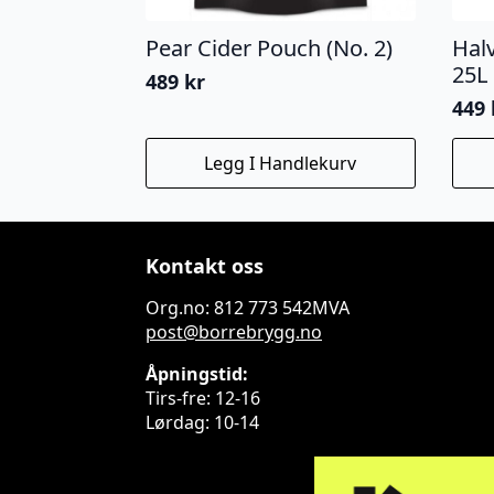
Pear Cider Pouch (No. 2)
Halv
25L
489
kr
449
Legg I Handlekurv
Kontakt oss
Org.no: 812 773 542MVA
post@borrebrygg.no
Åpningstid:
Tirs-fre: 12-16
Lørdag: 10-14