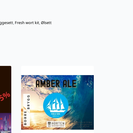
ggesett
,
Fresh wort kit
,
Ølsett