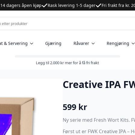
14 dagers åpen kjøp
Rask levering 1-5 dager
Fri frakt fra kr. 
at & Servering
Gjæring
Råvarer
Rengjøring
Legg til
2.000
kr
mer for å få fri frakt
Creative IPA F
599
kr
Ny serie med Fresh Wort Kits. F
Først ut er FWK Creative IPA – He