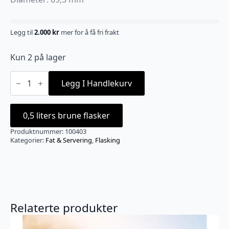
Legg til
2.000
kr
mer for å få fri frakt
Kun 2 på lager
Eske
med
Legg I Handlekurv
24
stk
flasker
med
0,5 liters brune flasker
Patentkork
antall
Produktnummer:
100403
Kategorier:
Fat & Servering
,
Flasking
Relaterte produkter