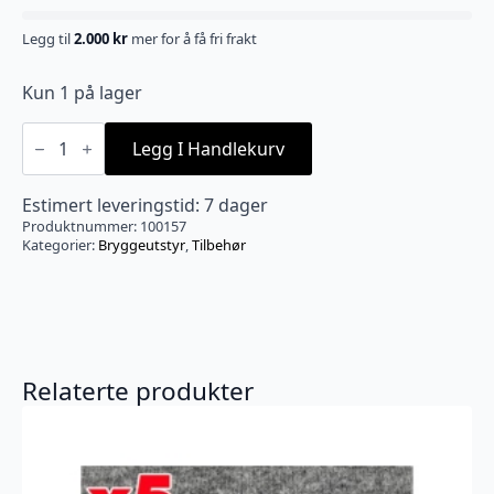
Legg til
2.000
kr
mer for å få fri frakt
Kun 1 på lager
BrewZilla/Digiboil
65L
Legg I Handlekurv
Rustfritt
lokk
antall
Estimert leveringstid: 7 dager
Produktnummer:
100157
Kategorier:
Bryggeutstyr
,
Tilbehør
Relaterte produkter