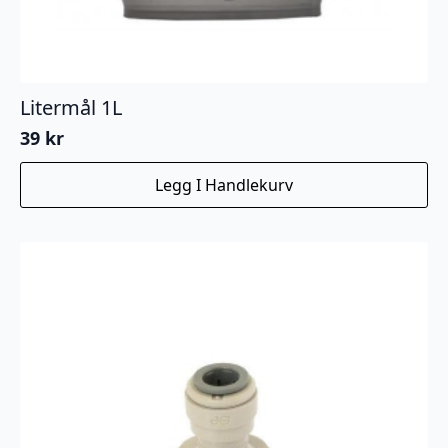
Litermål 1L
39
kr
Legg I Handlekurv