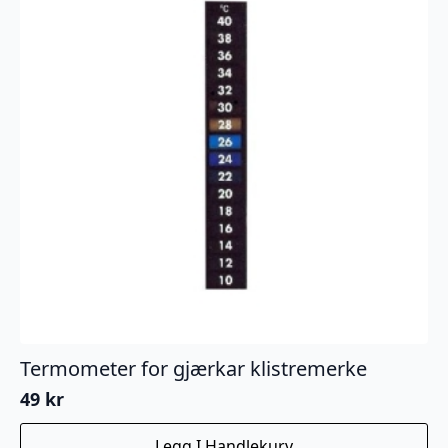
Termometer for gjærkar klistremerke
49
kr
Legg I Handlekurv