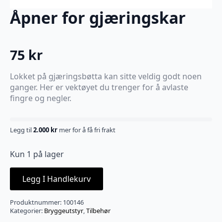
Åpner for gjæringskar
75
kr
Lokket på gjæringsbøtta kan sitte veldig godt noen
ganger. Her er vektøyet du trenger for å avlaste
fingre og negler.
Legg til
2.000
kr
mer for å få fri frakt
Kun 1 på lager
Legg I Handlekurv
Produktnummer:
100146
Kategorier:
Bryggeutstyr
,
Tilbehør